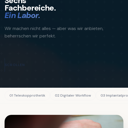
Sechs
Fachbereiche.
Ein Labor.
Wir machen nicht alles — aber was wir anbieten,
beherrschen wir perfekt.
SCROLLEN
01
Teleskopprothetik
02
Digitaler Workflow
03
Implantatpro